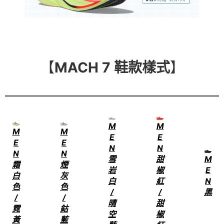
【
MACH 7 鞋款樣式
】
M
M
M
M
E
E
E
E
N
N
N
N
雪
甜
M
霜
煙
岩
椒
E
白
灰
白
紅
N
色
色
/
/
黑
/
/
晴
甜
霓
鈷
空
椒
黃
藍