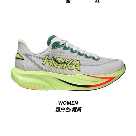
藍
紅
WOMEN
霜白色/霓黃