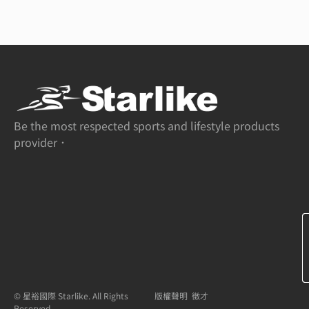
Be the most respected sports and lifestyle products
provider．
© 星裕國際 Starlike. All Rights
版權聲明
徵才
Reserved.