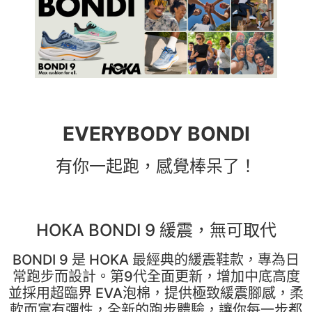
EVERYBODY BONDI
有你一起跑，感覺棒呆了！
HOKA BONDI 9 緩震，無可取代
BONDI 9 是 HOKA 最經典的緩震鞋款，專為日
常跑步而設計。第9代全面更新，增加中底高度
並採用超臨界 EVA泡棉，提供極致緩震腳感，柔
軟而富有彈性，全新的跑步體驗，讓你每一步都