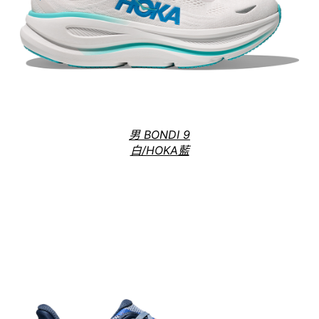
男 BONDI 9
白/HOKA藍