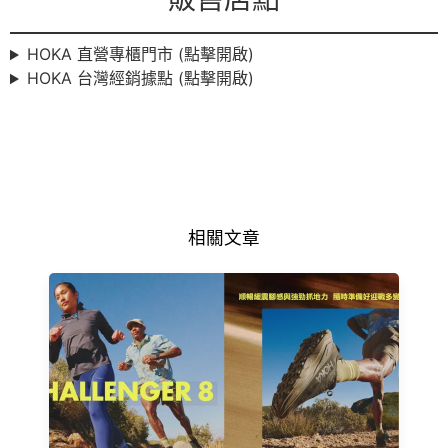
HOKA 直營專櫃門市 (點擊開啟)
HOKA 台灣經銷據點 (點擊開啟)
相關文章