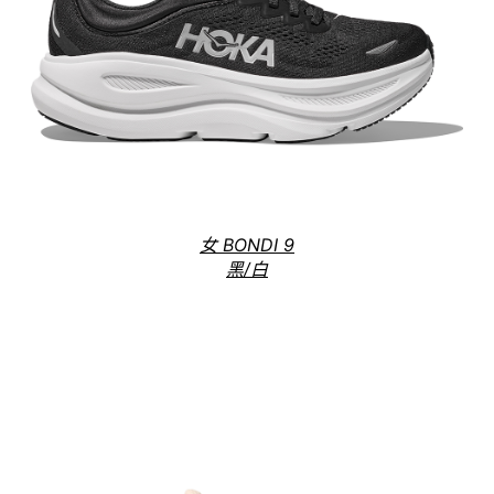
女 BONDI 9
黑/白