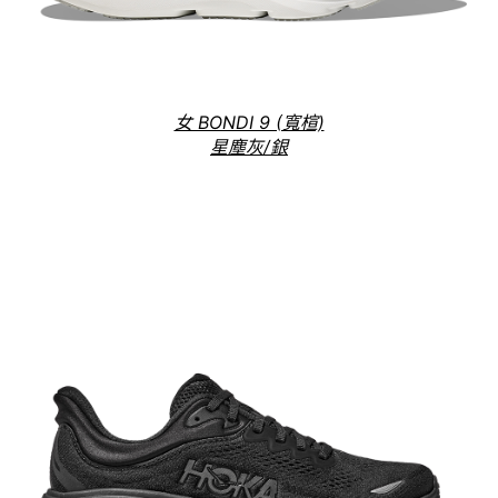
女 BONDI 9 (寬楦)
星塵灰/銀