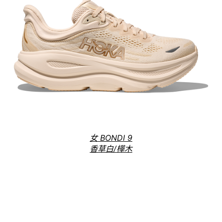
女 BONDI 9
香草白/樺木