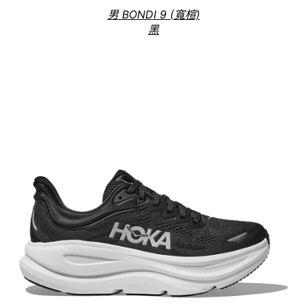
男 BONDI 9 (寬楦)
黑