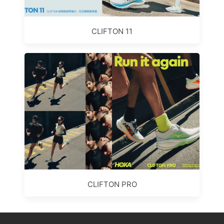
CLIFTON 11
CLIFTON PRO