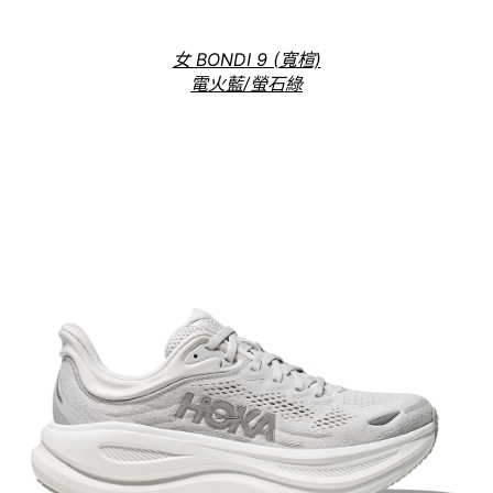
女 BONDI 9 (寬楦)
電火藍/螢石綠