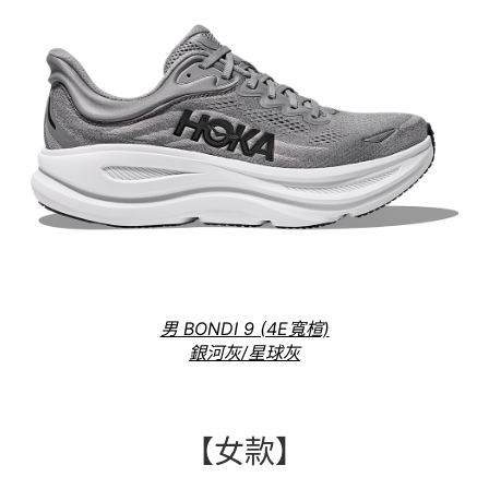
男 BONDI 9 (4E寬楦)
銀河灰/星球灰
【女款】