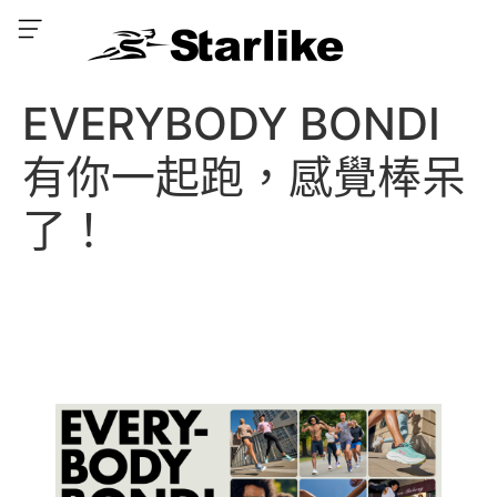
EVERYBODY BONDI
有你一起跑，感覺棒呆
了！