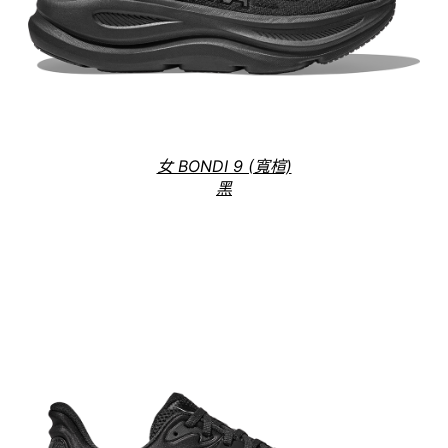
女 BONDI 9 (寬楦)
黑