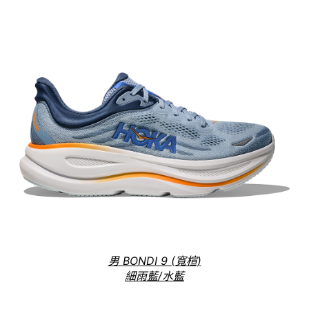
男 BONDI 9 (寬楦)
細雨藍/水藍