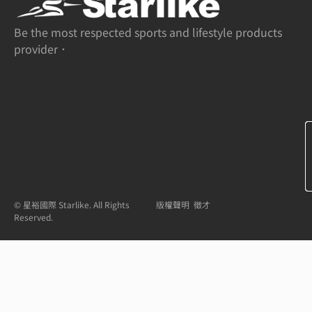
Be the most respected sports and lifestyle products
provider．
© 星裕國際 Starlike. All Rights
版權聲明
徵才
Reserved.