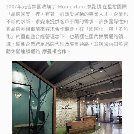
2007年元吉集團收購了-Momentum 摩曼頓 在星裕國際
「品牌國度」裡，有著一群熱愛運動的專業人才，企業也
不斷的求新、求變來提供客戶不同的需求。許多國際性知
名品牌亦相繼前來尋求合作機會，在「國際化」與「多角
化」的垂直整合經營理念下，也積極在國內擴展通路領
域，關係企業跨足品牌代理及零售通路，並與國內知名運
動休閒連鎖通路-
摩曼頓合作
。