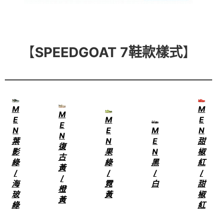
【
SPEEDGOAT 7鞋款樣式
】
M
M
M
E
M
E
E
N
E
M
N
N
葉
N
E
甜
復
影
果
N
椒
古
綠
綠
黑
紅
黃
/
/
/
/
/
海
霓
白
甜
橙
玻
黃
椒
黃
綠
紅