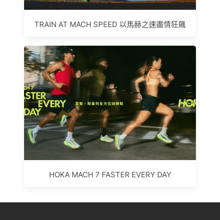
TRAIN AT MACH SPEED 以馬赫之速盡情狂飆
HOKA MACH 7 FASTER EVERY DAY