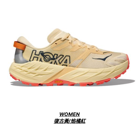
WOMEN
復古黃/焰橘紅