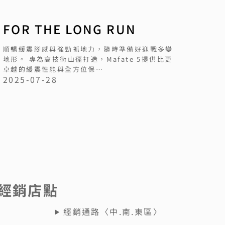
FOR THE LONG RUN
順暢緩震腳感與強勁抓地力，隨時準備好迎戰多變
地形。 專為高技術山徑打造，Mafate 5提供比更
卓越的緩震性能與全方位保…
2025-07-28
灣經銷店點
〉
經銷通路〈中.南.東區〉