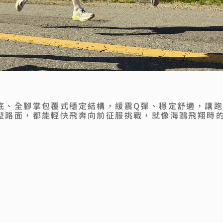
底、全腳掌包覆式穩定結構，緩震Q彈、穩定舒適，讓
型路面，都能輕快飛奔向前征服挑戰，就像海鷗飛翔時的