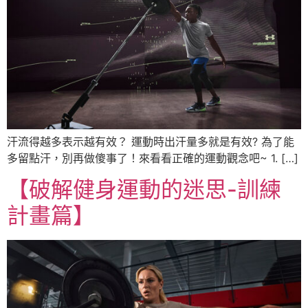
汗流得越多表示越有效？ 運動時出汗量多就是有效? 為了能
多留點汗，別再做傻事了！來看看正確的運動觀念吧~ 1. […]
【破解健身運動的迷思-訓練
計畫篇】