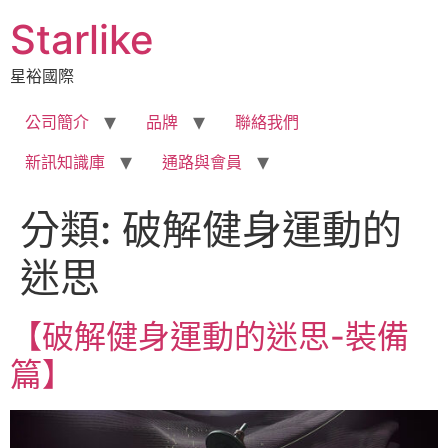
跳
Starlike
至
主
星裕國際
要
內
公司簡介
品牌
聯絡我們
容
新訊知識庫
通路與會員
分類:
破解健身運動的
迷思
【破解健身運動的迷思-裝備
篇】