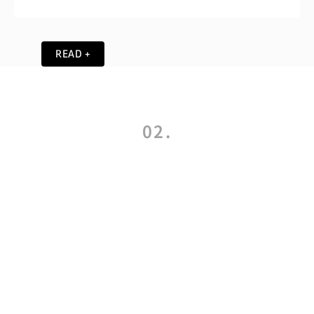
READ +
02.
Test & Perform
試打會
2026.08.03
PING 試打會 – 2026/8月
2026.07.02