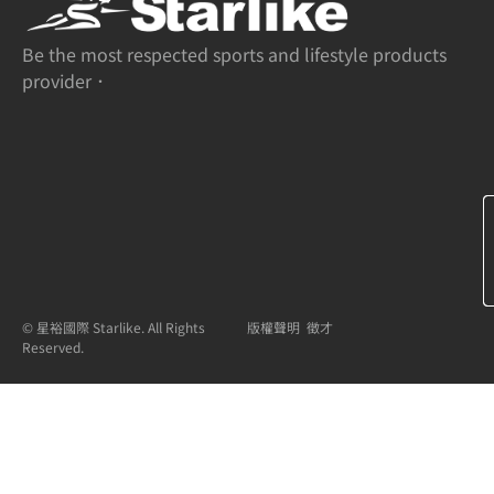
Be the most respected sports and lifestyle products
provider．
© 星裕國際 Starlike. All Rights
版權聲明
徵才
Reserved.