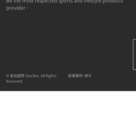
Be the most respected sports and lifestyle products
provider．
© 星裕國際 Starlike. All Rights
版權聲明
徵才
Reserved.