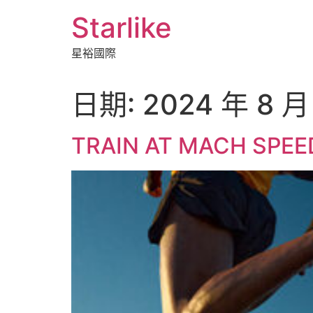
跳
Starlike
至
主
星裕國際
要
內
容
日期:
2024 年 8 月
TRAIN AT MACH S