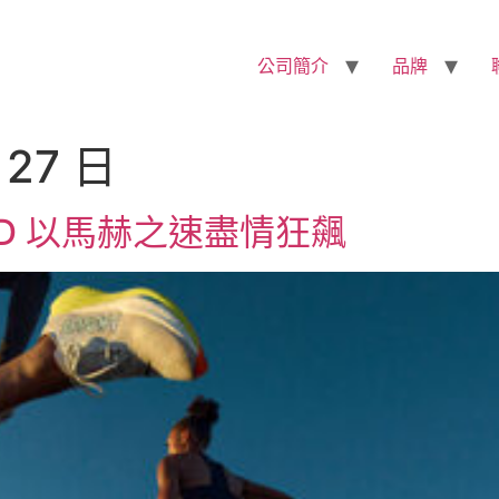
公司簡介
品牌
 27 日
PEED 以馬赫之速盡情狂飆