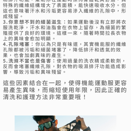
特殊的纖維結構增大了表面積，能快速吸收水分。但
這也意味著汗水和污垢更容易滲入纖維的孔隙中，形
成殘留。
3.你意想不到的細菌滋生：
如果運動後沒有立即將衣
服洗乾淨，汗水和油脂會在衣物上留存，為細菌的繁
殖提供了良好的環境。這樣一來，隨著時間拉長衣物
上的異味會愈加明顯。
4.孔隙堵塞：
你以為只是有味道，其實機能服的纖維
孔隙都被污垢和細菌堵塞了，降低排汗和透氣的效
果，也會加劇異味的產生。
5.洗滌不當也是傷害：
使用過量的洗衣精或柔軟劑，
反而會堵塞纖維孔隙，對衣物的吸濕排汗功能造成影
響，導致污垢和異味殘留。
這些因素結合在一起，使得機能運動服更容
易產生異味，而縮短使用年限，因此正確的
清洗和護理方法非常重要哦！