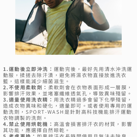
1.運動後立即沖洗：
運動完後，最好先用清水沖洗運
動服，揉搓去除汗漬，避免將濕衣物直接放進洗衣
籃，這樣能減少細菌滋生。
2.不使用柔軟劑：
柔軟劑會在衣物表面形成一層膜，
影響排汗效果，並堵塞纖維透氣孔，導致異味殘留。
3.適量使用洗衣精：
用洗衣精過多會留下化學殘留，
造成衣物異味和硬化，適量即可。或者使用專用的運
動洗劑，SPORT-WASH是針對高科技機能排汗運動
衣物調製的洗劑。
4.禁止使用烘乾機：
高溫會損害排汗衣的材質，影響
其功能，應選擇自然晾乾。
5.考慮更換：
如果排汗衣長時間使用且無法去除臭