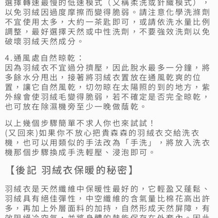
選擇轉速最慢的低速模式（又稱柔洗或針織模式），
以免羽絨因過度摩擦而變得脆弱。請注意化學洗滌劑
不宜使用太多，大約一茶匙即可，或請依洗水量比例
調整，最好選擇天然或中性洗劑，不要強效洗劑以免
破壞羽絨天然成分。
4.通風處自然晾乾：
因為羽絨衣不宜過分擠壓，因此脫水最多一分鐘，將
多餘水分甩出，接著將羽絨衣置放在通風乾爽的位
置，讓它自然風乾，切勿晾在太陽照的到的地方，紫
外線會使羽絨毛變得脆弱，若不確定是否完全晾乾，
也可放在除濕機旁至少一晚做蔭乾。
以上幾個步驟簡單不求人你也來試試！
(又回來)如果你不放心把貴森森的羽絨衣交給洗衣
機，也可以用類似的手法改為「手洗」，將放入洗衣
機那個步驟換成手洗輕壓、浸泡即可。
【後記 羽絨衣保暖的秘密】
羽絨衣是天然纖維中保暖性最好的，它輕盈又蓬鬆、
羽絨具有絕佳彈性，中空纖維的含氣量比棉花高出許
多，再加上外層面料的加持，自然形成天然屏障，有
效阻絕冷空氣，並將身體的熱能保存在外套內。因此