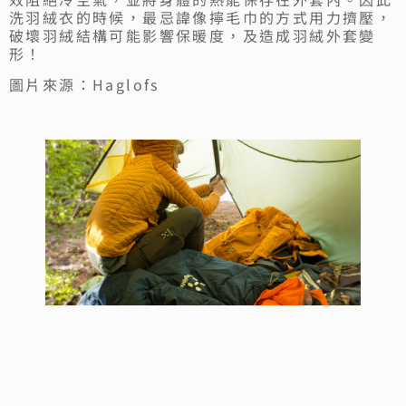
洗羽絨衣的時候，最忌諱像擰毛巾的方式用力擠壓，
破壞羽絨結構可能影響保暖度，及造成羽絨外套變
形！
圖片來源：Haglofs