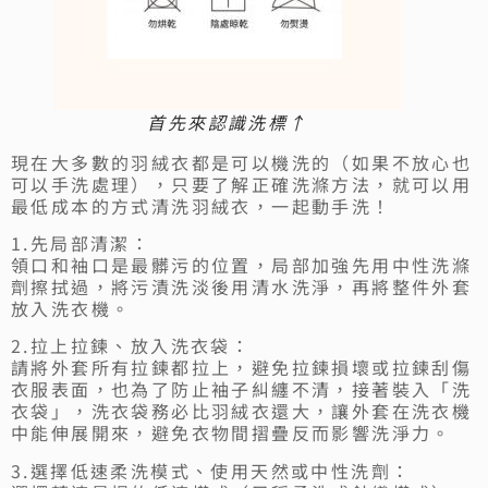
首先來認識洗標↑
現在大多數的羽絨衣都是可以機洗的（如果不放心也
可以手洗處理），只要了解正確洗滌方法，就可以用
最低成本的方式清洗羽絨衣，一起動手洗！
1.先局部清潔：
領口和袖口是最髒污的位置，局部加強先用中性洗滌
劑擦拭過，將污漬洗淡後用清水洗淨，再將整件外套
放入洗衣機。
2.拉上拉鍊、放入洗衣袋：
請將外套所有拉鍊都拉上，避免拉鍊損壞或拉鍊刮傷
衣服表面，也為了防止袖子糾纏不清，接著裝入「洗
衣袋」，洗衣袋務必比羽絨衣還大，讓外套在洗衣機
中能伸展開來，避免衣物間摺疊反而影響洗淨力。
3.選擇低速柔洗模式、使用天然或中性洗劑：