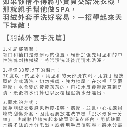
如果你捨不得將小寶貝交給洗衣機，
那就親手幫他做SPA，
羽絨外套手洗好容易，一招學起來天
下無敵！
【羽絨外套手洗篇】
1.先局部清潔：
領口和袖口是最髒污的位置，局部加強先用溫和的中
性洗滌劑擦拭過，將污漬洗淡後用清水洗淨。
2.準備30度以下的溫水：
30度以下的溫水，用溫和的天然洗衣劑，用雙手輕按
壓的方式清洗，切勿扭轉、強力擠壓。在水裡「反覆
輕壓」水會變的黃黃灰灰的，再換水反覆輕壓直到洗
清，最後將水倒掉也以反覆輕壓將水分逼出。
3.脫水的方式：
因為羽絨衣要避免過度扭轉、擠壓、並且小心拉鍊損
壞或刮傷外套，因此若要放進洗衣機「脫水最多一分
鐘」, 也請將拉鍊拉起來放置到洗衣袋內，用低速脫
水將多餘的水分甩出。或者用手反覆輕壓，將水分盡