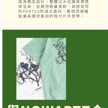
感為概念設計，整體以大拉鍊美學貫
穿全身，並運用輕量柔軟、高透氣性
的PERTEX防潑水面料，展現頂規機
能兼具潮流風尚的現代戶外哲學。