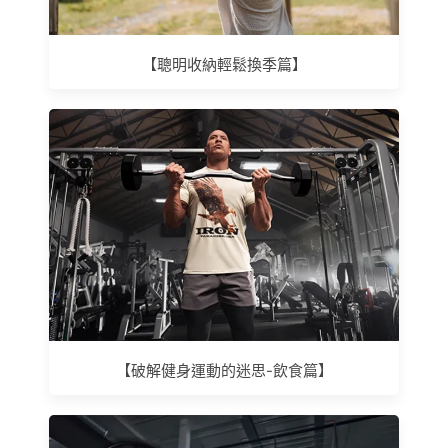
【聰明收納輕鬆換季篇】
【破解健身運動的迷思-飲食篇】