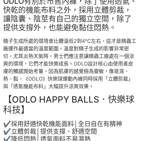
ODLO有別於市售內褲，除了使用透氣、
快乾的機能布料之外，採用立體剪裁，
讓陰囊、陰莖有自己的獨立空間，除了
提供支撐外，也能避免黏住悶熱。
精子生成所處的環境會比體溫低2到4℃左右，這才是精蟲工
廠運作最適當的溫度範圍。溫度對精子生成的影響非常密
切，尤其炎熱天氣時，男士們應注意讓精蟲工廠處在一個涼
爽的環境，它們才能快樂成長。ODLO設計核心由使用者皮
膚的觸感開始考量，因為肌膚的感覺極為靈敏，像是濕、
熱、黏，《ODLO》快樂球運動內褲同時採用「立體剪裁」
與「透氣機能布料」大幅提升涼爽效果。
【ODLO HAPPY BALLS．快樂球
科技】
✔採用舒適快乾機能面料│全日自在有精神
✔立體剪裁│提供支撐、舒適空間
✔降低悶熱│透氣面料不易濕熱